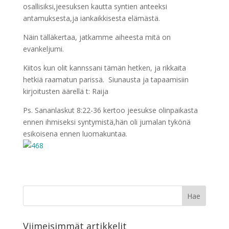
osallisiksi,jeesuksen kautta syntien anteeksi
antamuksesta,ja iankaikkisesta elämästä.
Näin tälläkertaa, jatkamme aiheesta mitä on
evankeljumi.
Kiitos kun olit kannssani tämän hetken, ja rikkaita
hetkiä raamatun parissä. Siunausta ja tapaamisiin
kirjoitusten äärellä t: Raija
Ps. Sananlaskut 8:22-36 kertoo jeesukse olinpaikasta
ennen ihmiseksi syntymistä,hän oli jumalan tykönä
esikoisena ennen luomakuntaa.
Viimeisimmät artikkelit