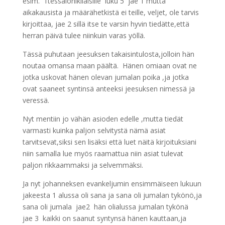
esim. 1tessalonikilaisille luku 5 jae 1 mutta
aikakausista ja määrähetkistä ei teille, veljet, ole tarvis
kirjoittaa, jae 2 sillä itse te varsin hyvin tiedätte,että
herran päivä tulee niinkuin varas yöllä.
Tässä puhutaan jeesuksen takaisintulosta,jolloin hän
noutaa omansa maan päältä. Hänen omiaan ovat ne
jotka uskovat hänen olevan jumalan poika ,ja jotka
ovat saaneet syntinsä anteeksi jeesuksen nimessä ja
veressä.
Nyt mentiin jo vähän asioden edelle ,mutta tiedät
varmasti kuinka paljon selvitystä nämä asiat
tarvitsevat,siksi sen lisäksi että luet näitä kirjoituksiani
niin samalla lue myös raamattua niin asiat tulevat
paljon rikkaammaksi ja selvemmäksi.
Ja nyt johanneksen evankeljumin ensimmäiseen lukuun
jakeesta 1 alussa oli sana ja sana oli jumalan tykönö,ja
sana oli jumala jae2 hän olialussa jumalan tykönä
jae 3 kaikki on saanut syntynsä hänen kauttaan,ja