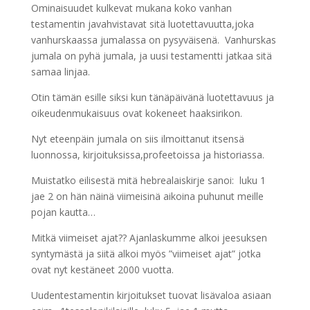
Ominaisuudet kulkevat mukana koko vanhan
testamentin javahvistavat sitä luotettavuutta,joka
vanhurskaassa jumalassa on pysyväisenä. Vanhurskas
jumala on pyhä jumala, ja uusi testamentti jatkaa sitä
samaa linjaa.
Otin tämän esille siksi kun tänäpäivänä luotettavuus ja
oikeudenmukaisuus ovat kokeneet haaksirikon.
Nyt eteenpäin jumala on siis ilmoittanut itsensä
luonnossa, kirjoituksissa,profeetoissa ja historiassa.
Muistatko eilisestä mitä hebrealaiskirje sanoi: luku 1
jae 2 on hän näinä viimeisinä aikoina puhunut meille
pojan kautta…
Mitkä viimeiset ajat?? Ajanlaskumme alkoi jeesuksen
syntymästä ja siitä alkoi myös ”viimeiset ajat” jotka
ovat nyt kestäneet 2000 vuotta.
Uudentestamentin kirjoitukset tuovat lisävaloa asiaan