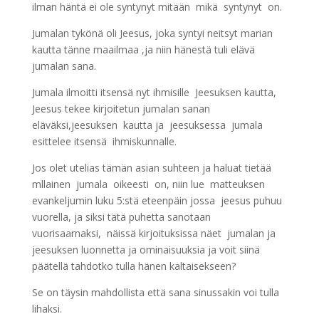
ilman häntä ei ole syntynyt mitään mikä syntynyt on.
Jumalan tykönä oli Jeesus, joka syntyi neitsyt marian
kautta tänne maailmaa ,ja niin hänestä tuli elävä
jumalan sana.
Jumala ilmoitti itsensä nyt ihmisille Jeesuksen kautta,
Jeesus tekee kirjoitetun jumalan sanan
eläväksi,jeesuksen kautta ja jeesuksessa jumala
esittelee itsensä ihmiskunnalle.
Jos olet utelias tämän asian suhteen ja haluat tietää
mllainen jumala oikeesti on, niin lue matteuksen
evankeljumin luku 5:stä eteenpäin jossa jeesus puhuu
vuorella, ja siksi tätä puhetta sanotaan
vuorisaarnaksi, näissä kirjoituksissa näet jumalan ja
jeesuksen luonnetta ja ominaisuuksia ja voit siinä
päätellä tahdotko tulla hänen kaltaisekseen?
Se on täysin mahdollista että sana sinussakin voi tulla
lihaksi.