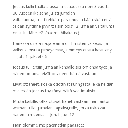
Jeesus kulki täällä ajassa julkisuudessa noin 3 vuotta
30 vuoden ikäisenä,julisti jumalan
valtakuntaa,julisti”tehkää parannus ja kääntykää että
teidän syntinne pyyhittäisiin pois” 2 jumalan valtakunta
on tullut lähelle2 (huom. Aikakausi)
Hänessä oli elämä,ja elämä oli ihmisten valkeus, ja
valkeus loistaa pimeydessä,ja pimeys ei sitä käsittänyt.
Joh. 1 jakeet4-5
Jeesus tuli ensin jumalan kansalle,siis omiensa tykö,ja
hänen omansa eivät ottaneet häntä vastaan.
Eivät ottaneet, koska odottivät kunngasta eikä heidän
mielestää jeesus täyttänyt näitä vaatimuksia.
Mutta kaikille,jotka ottivat hänet vastaan, hän antoi
voiman tulla jumalan lapsiksi,niille, jotka uskoivat
hänen nimeensä. Joh. I Jae 12
Näin olemme me pakanatkin päässeet