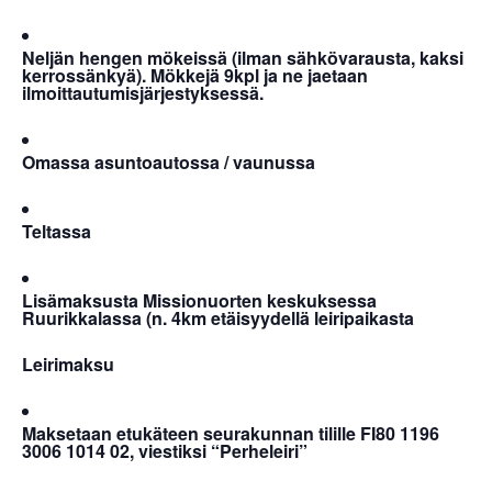
Neljän hengen mökeissä (ilman sähkövarausta, kaksi
kerrossänkyä). Mökkejä 9kpl ja ne jaetaan
ilmoittautumisjärjestyksessä.
Omassa asuntoautossa / vaunussa
Teltassa
Lisämaksusta Missionuorten keskuksessa
Ruurikkalassa (n. 4km etäisyydellä leiripaikasta
Leirimaksu
Maksetaan etukäteen seurakunnan tilille FI80 1196
3006 1014 02, viestiksi “Perheleiri”