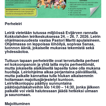
Perheleiri
Leiriä vietetään tutussa miljöössä Evijärven rannalla
Kokkolahden leirikeskuksessa 24. – 26. 7. 2026. Leirin
ohjelmaosuudesta vastaa Pastori Martti apulaisineen.
Ohjelmassa on leppoisaa löhöilyä, sopivaa Sanaa,
luonnon ääniä, jokaiselle mukavaa tekemistä sekä
yhdessäoloa.
Tuttuun tapaan perheleirille ovat tervetulleita
perheet
eri kokoonpanoin ja yhtä lailla myös
perheettömät,
mutta
jokaisella alaikäisellä lapsella tulee olla mukana
huoltaja.
Leiriohjelma alkaa perjantaina päivällisellä,
mutta paikalle kannattaa tulla hiukan aikaisemmin
hoitamaan majoitusjärjestelyt kuntoon.
Leiriviikonloppu
päättyy sunnuntaina
päätösjuhlakahveihin klo 14:00 – 14:30, jonka jälkeen
paikalle voi vielä halutessaan jäädä hetkeksi uimaan
ja saunomaan.
Majoittuminen