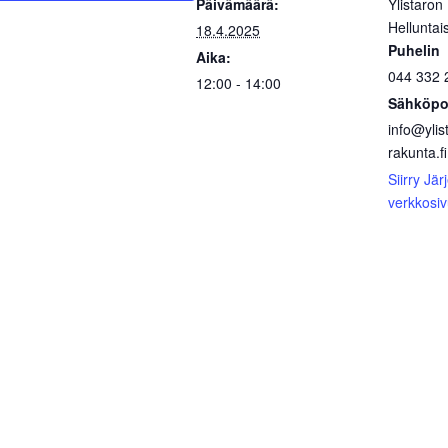
Päivämäärä:
Ylistaron
Helluntai
18.4.2025
Puhelin
Aika:
044 332 
12:00 - 14:00
Sähköpo
info@ylis
rakunta.fi
Siirry Jär
verkkosivu