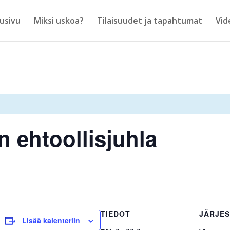
usivu
Miksi uskoa?
Tilaisuudet ja tapahtumat
Vid
n ehtoollisjuhla
TIEDOT
JÄRJES
Lisää kalenteriin