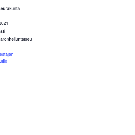
seurakunta
2021
sti
taronhelluntaiseu
jestäjän
ille