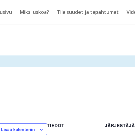
usivu
Miksi uskoa?
Tilaisuudet ja tapahtumat
Vid
TIEDOT
JÄRJESTÄJÄ
Lisää kalenteriin